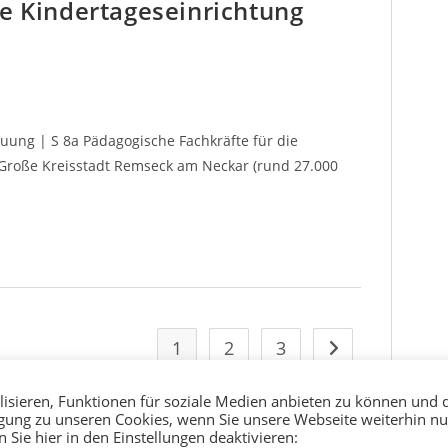
ie Kindertageseinrichtung
reuung | S 8a Pädagogische Fachkräfte für die
 Große Kreisstadt Remseck am Neckar (rund 27.000
1
2
3
isieren, Funktionen für soziale Medien anbieten zu können und 
ligung zu unseren Cookies, wenn Sie unsere Webseite weiterhin nu
Sie hier in den Einstellungen deaktivieren:
Impressum
|
Datenschutz
|
Designed by Paladin