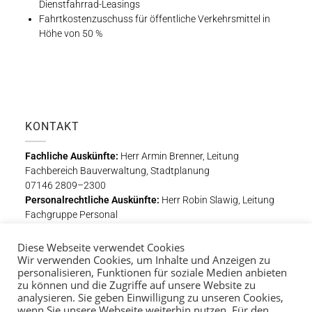
Dienstfahrrad-Leasings
Fahrtkostenzuschuss für öffentliche Verkehrsmittel in
Höhe von 50 %
KONTAKT
Fachliche Auskünfte:
Herr Armin Brenner, Leitung
Fachbereich Bauverwaltung, Stadtplanung
07146 2809–2300
Personalrechtliche Auskünfte:
Herr Robin Slawig, Leitung
Fachgruppe Personal
07146 2809–3110
Diese Webseite verwendet Cookies
Bewerbungsschluss ist der
11. November 2022.
Wir verwenden Cookies, um Inhalte und Anzeigen zu
personalisieren, Funktionen für soziale Medien anbieten
zu können und die Zugriffe auf unsere Website zu
analysieren. Sie geben Einwilligung zu unseren Cookies,
wenn Sie unsere Webseite weiterhin nutzen. Für den