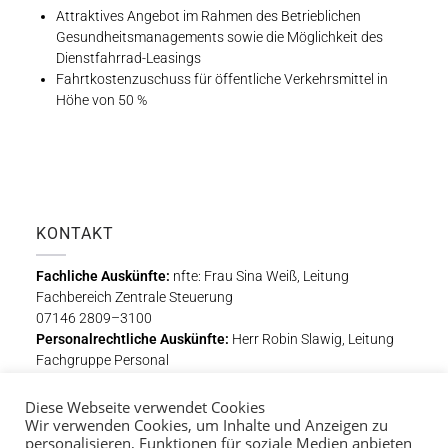
Attraktives Angebot im Rahmen des Betrieblichen
Gesundheitsmanagements sowie die Möglichkeit des
Dienstfahrrad-Leasings
Fahrtkostenzuschuss für öffentliche Verkehrsmittel in
Höhe von 50 %
KONTAKT
Fachliche Auskünfte:
nfte: Frau Sina Weiß, Leitung
Fachbereich Zentrale Steuerung
07146 2809–3100
Personalrechtliche Auskünfte:
Herr Robin Slawig, Leitung
Fachgruppe Personal
07146 2809–3110
Diese Webseite verwendet Cookies
Bewerbungsschluss ist der
11. November 2022.
Wir verwenden Cookies, um Inhalte und Anzeigen zu
personalisieren, Funktionen für soziale Medien anbieten