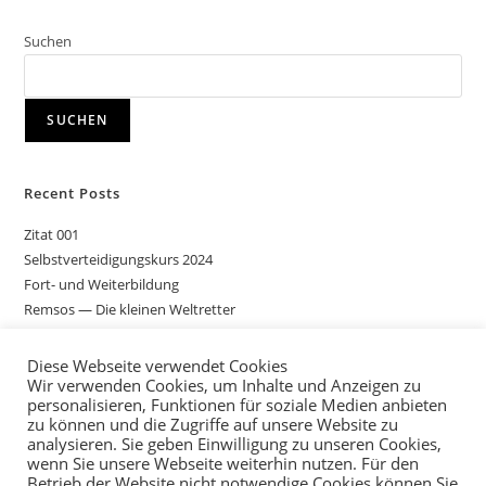
Suchen
SUCHEN
Recent Posts
Zitat 001
Selbstverteidigungskurs 2024
Fort- und Weiterbildung
Remsos — Die kleinen Weltretter
Gemeinsame Einführungstage
Diese Webseite verwendet Cookies
Wir verwenden Cookies, um Inhalte und Anzeigen zu
Recent Comments
personalisieren, Funktionen für soziale Medien anbieten
zu können und die Zugriffe auf unsere Website zu
Es sind keine Kommentare vorhanden.
analysieren. Sie geben Einwilligung zu unseren Cookies,
wenn Sie unsere Webseite weiterhin nutzen. Für den
Betrieb der Website nicht notwendige Cookies können Sie