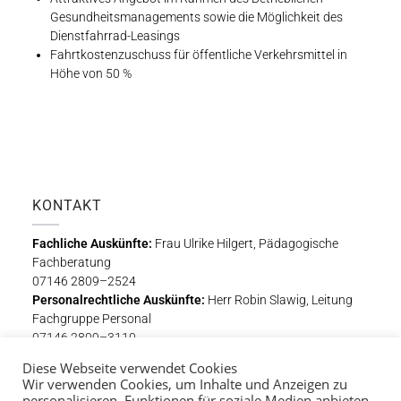
Gesundheitsmanagements sowie die Möglichkeit des
Dienstfahrrad-Leasings
Fahrtkostenzuschuss für öffentliche Verkehrsmittel in
Höhe von 50 %
KONTAKT
Fachliche Auskünfte:
Frau Ulrike Hilgert, Pädagogische
Fachberatung
07146 2809–2524
Personalrechtliche Auskünfte:
Herr Robin Slawig, Leitung
Fachgruppe Personal
07146 2809–3110
Diese Webseite verwendet Cookies
Bewerbungsschluss ist der
21. Oktober 2022.
Wir verwenden Cookies, um Inhalte und Anzeigen zu
personalisieren, Funktionen für soziale Medien anbieten